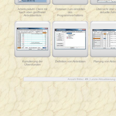
Arbeitszeituhr-Client mit
Optionen zum einstellen
Übersicht über 
nach oben geöffneter
des
aktuelle Jahr
Aktivitätenliste
Programmverhaltens
Kumulierung der
Definition von Aktivitäten
Planung von Aktiv
Überstunden
Anzahl Bilder:
45
| Letzte Aktualisierung